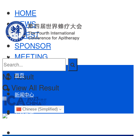
HOME
NEWS
GUEST
SPONSOR
MEETING
EXPO
No Result
首页
PAPER
View All Result
BRANCH
新闻中心
PARTNER
Chinese (Simplified)
参会嘉宾
智库专家