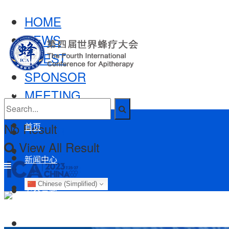
HOME
NEWS
GUEST
SPONSOR
MEETING
EXPO
No Result
首页
PAPER
View All Result
BRANCH
新闻中心
PARTNER
Chinese (Simplified)
参会嘉宾
智库专家